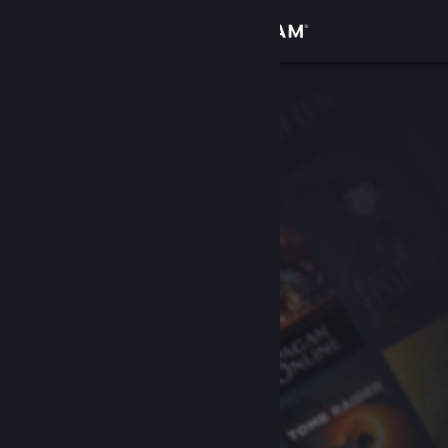
Đăng nhập
Cửa hàng
Cộng đồng
Thông tin
Hỗ trợ
Thay đổi ngôn ngữ
Cài ứng dụng Steam di động
Xem web cho desktop