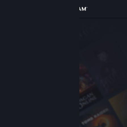
Đăng nhập
Cửa hàng
Cộng đồng
Thông tin
Hỗ trợ
Thay đổi ngôn ngữ
Cài ứng dụng Steam di động
Xem web cho desktop