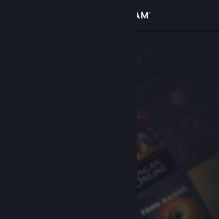
Đăng nhập
Cửa hàng
Cộng đồng
Thông tin
Hỗ trợ
Thay đổi ngôn ngữ
Cài ứng dụng Steam di động
Xem web cho desktop