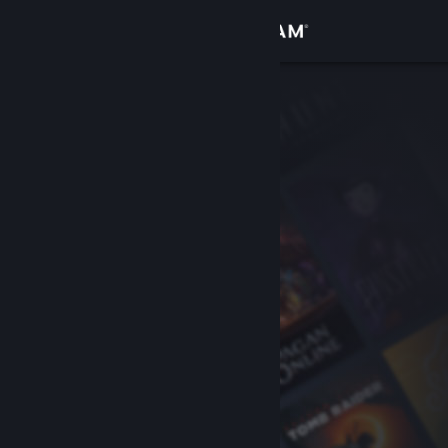
Đăng nhập
Cửa hàng
Cộng đồng
Thông tin
Hỗ trợ
Thay đổi ngôn ngữ
Cài ứng dụng Steam di động
Xem web cho desktop