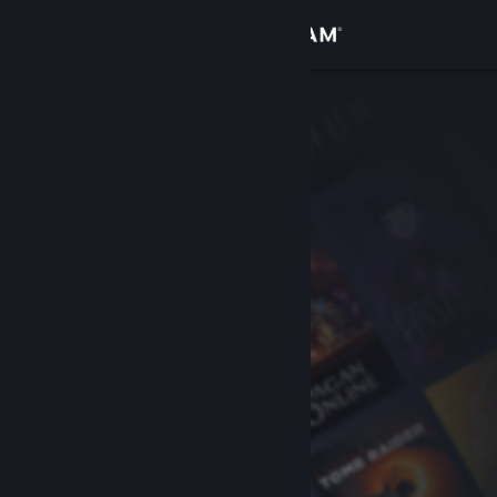
Đăng nhập
Cửa hàng
Cộng đồng
Thông tin
Hỗ trợ
Thay đổi ngôn ngữ
Cài ứng dụng Steam di động
Xem web cho desktop