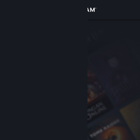
Đăng nhập
Cửa hàng
Cộng đồng
Thông tin
Hỗ trợ
Thay đổi ngôn ngữ
Cài ứng dụng Steam di động
Xem web cho desktop