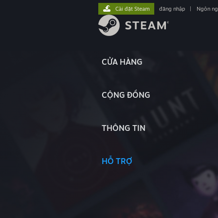
Cài đặt Steam
đăng nhập
|
Ngôn n
CỬA HÀNG
CỘNG ĐỒNG
THÔNG TIN
HỖ TRỢ