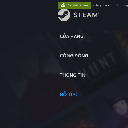
Cài đặt Steam
đăng nhập
|
Ngôn n
CỬA HÀNG
CỘNG ĐỒNG
THÔNG TIN
HỖ TRỢ