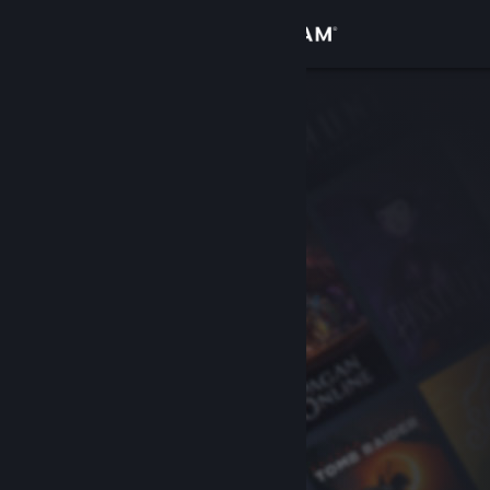
Đăng nhập
Cửa hàng
Cộng đồng
Thông tin
Hỗ trợ
Thay đổi ngôn ngữ
Cài ứng dụng Steam di động
Xem web cho desktop