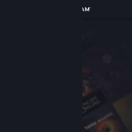
Đăng nhập
Cửa hàng
Cộng đồng
Thông tin
Hỗ trợ
Thay đổi ngôn ngữ
Cài ứng dụng Steam di động
Xem web cho desktop