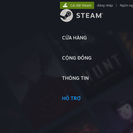
Cài đặt Steam
đăng nhập
|
Ngôn n
CỬA HÀNG
CỘNG ĐỒNG
THÔNG TIN
HỖ TRỢ