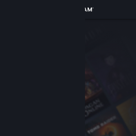
Đăng nhập
Cửa hàng
Cộng đồng
Thông tin
Hỗ trợ
Thay đổi ngôn ngữ
Cài ứng dụng Steam di động
Xem web cho desktop