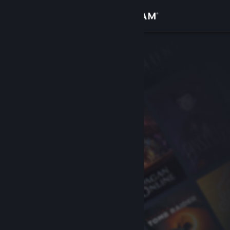
Đăng nhập
Cửa hàng
Cộng đồng
Thông tin
Hỗ trợ
Thay đổi ngôn ngữ
Cài ứng dụng Steam di động
Xem web cho desktop