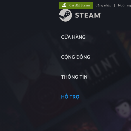
Cài đặt Steam
đăng nhập
|
Ngôn n
CỬA HÀNG
CỘNG ĐỒNG
THÔNG TIN
HỖ TRỢ