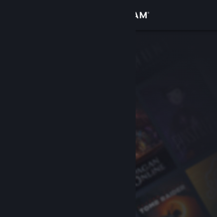
Đăng nhập
Cửa hàng
Cộng đồng
Thông tin
Hỗ trợ
Thay đổi ngôn ngữ
Cài ứng dụng Steam di động
Xem web cho desktop