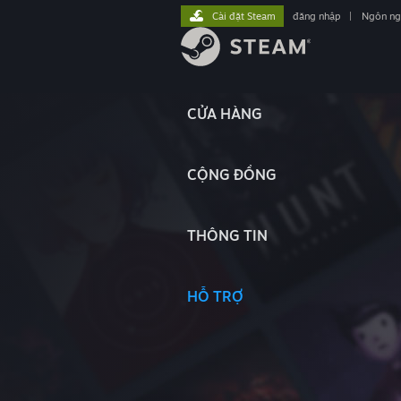
Cài đặt Steam
đăng nhập
|
Ngôn n
CỬA HÀNG
CỘNG ĐỒNG
THÔNG TIN
HỖ TRỢ