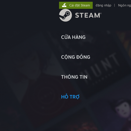
Cài đặt Steam
đăng nhập
|
Ngôn n
CỬA HÀNG
CỘNG ĐỒNG
THÔNG TIN
HỖ TRỢ