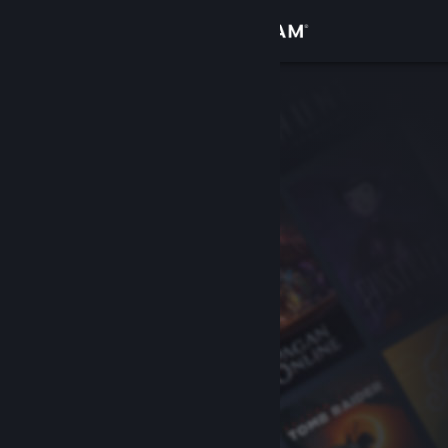
Đăng nhập
Cửa hàng
Cộng đồng
Thông tin
Hỗ trợ
Thay đổi ngôn ngữ
Cài ứng dụng Steam di động
Xem web cho desktop