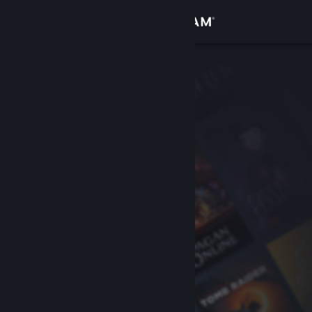
Đăng nhập
Cửa hàng
Cộng đồng
Thông tin
Hỗ trợ
Thay đổi ngôn ngữ
Cài ứng dụng Steam di động
Xem web cho desktop