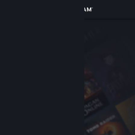
Đăng nhập
Cửa hàng
Cộng đồng
Thông tin
Hỗ trợ
Thay đổi ngôn ngữ
Cài ứng dụng Steam di động
Xem web cho desktop