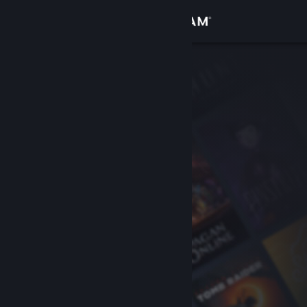
Đăng nhập
Cửa hàng
Cộng đồng
Thông tin
Hỗ trợ
Thay đổi ngôn ngữ
Cài ứng dụng Steam di động
Xem web cho desktop