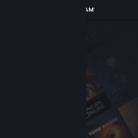
Đăng nhập
Cửa hàng
Cộng đồng
Thông tin
Hỗ trợ
Thay đổi ngôn ngữ
Cài ứng dụng Steam di động
Xem web cho desktop