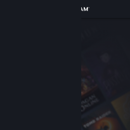
Đăng nhập
Cửa hàng
Cộng đồng
Thông tin
Hỗ trợ
Thay đổi ngôn ngữ
Cài ứng dụng Steam di động
Xem web cho desktop