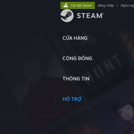
Cài đặt Steam
đăng nhập
|
Ngôn n
CỬA HÀNG
CỘNG ĐỒNG
THÔNG TIN
HỖ TRỢ