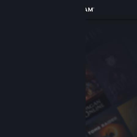
Đăng nhập
Cửa hàng
Cộng đồng
Thông tin
Hỗ trợ
Thay đổi ngôn ngữ
Cài ứng dụng Steam di động
Xem web cho desktop