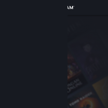
Đăng nhập
Cửa hàng
Cộng đồng
Thông tin
Hỗ trợ
Thay đổi ngôn ngữ
Cài ứng dụng Steam di động
Xem web cho desktop