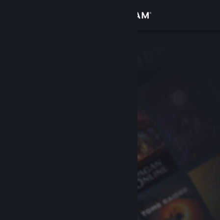
Đăng nhập
Cửa hàng
Cộng đồng
Thông tin
Hỗ trợ
Thay đổi ngôn ngữ
Cài ứng dụng Steam di động
Xem web cho desktop