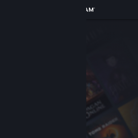
Đăng nhập
Cửa hàng
Cộng đồng
Thông tin
Hỗ trợ
Thay đổi ngôn ngữ
Cài ứng dụng Steam di động
Xem web cho desktop