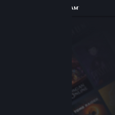
Đăng nhập
Cửa hàng
Cộng đồng
Thông tin
Hỗ trợ
Thay đổi ngôn ngữ
Cài ứng dụng Steam di động
Xem web cho desktop