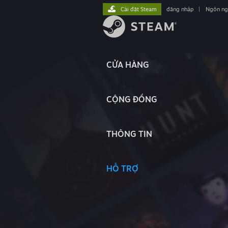
Cài đặt Steam
đăng nhập
|
Ngôn n
CỬA HÀNG
CỘNG ĐỒNG
THÔNG TIN
HỖ TRỢ