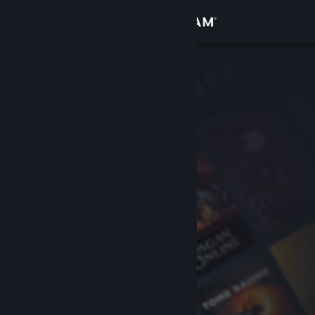
Đăng nhập
Cửa hàng
Cộng đồng
Thông tin
Hỗ trợ
Thay đổi ngôn ngữ
Cài ứng dụng Steam di động
Xem web cho desktop