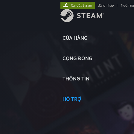
Cài đặt Steam
đăng nhập
|
Ngôn n
CỬA HÀNG
CỘNG ĐỒNG
THÔNG TIN
HỖ TRỢ