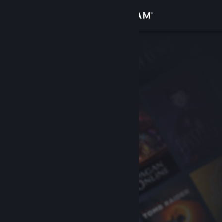
Đăng nhập
Cửa hàng
Cộng đồng
Thông tin
Hỗ trợ
Thay đổi ngôn ngữ
Cài ứng dụng Steam di động
Xem web cho desktop