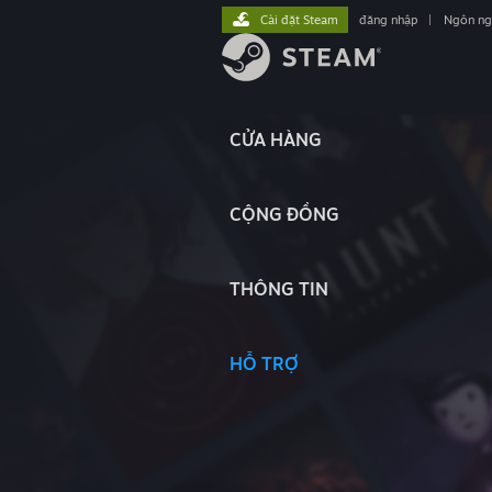
Cài đặt Steam
đăng nhập
|
Ngôn n
CỬA HÀNG
CỘNG ĐỒNG
THÔNG TIN
HỖ TRỢ