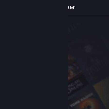
Đăng nhập
Cửa hàng
Cộng đồng
Thông tin
Hỗ trợ
Thay đổi ngôn ngữ
Cài ứng dụng Steam di động
Xem web cho desktop