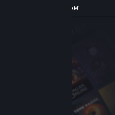
Đăng nhập
Cửa hàng
Cộng đồng
Thông tin
Hỗ trợ
Thay đổi ngôn ngữ
Cài ứng dụng Steam di động
Xem web cho desktop