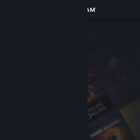
Đăng nhập
Cửa hàng
Cộng đồng
Thông tin
Hỗ trợ
Thay đổi ngôn ngữ
Cài ứng dụng Steam di động
Xem web cho desktop