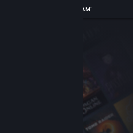
Đăng nhập
Cửa hàng
Cộng đồng
Thông tin
Hỗ trợ
Thay đổi ngôn ngữ
Cài ứng dụng Steam di động
Xem web cho desktop