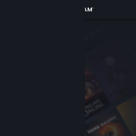
Đăng nhập
Cửa hàng
Cộng đồng
Thông tin
Hỗ trợ
Thay đổi ngôn ngữ
Cài ứng dụng Steam di động
Xem web cho desktop