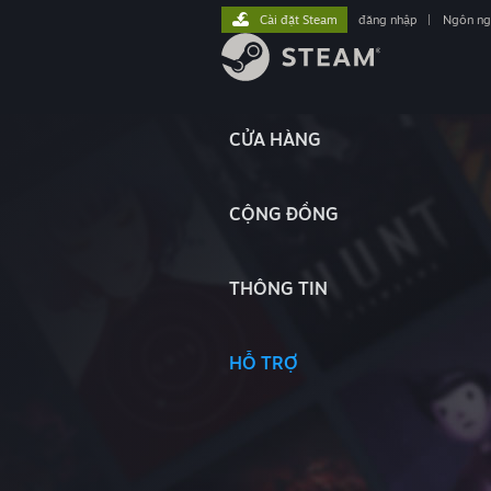
Cài đặt Steam
đăng nhập
|
Ngôn n
CỬA HÀNG
CỘNG ĐỒNG
THÔNG TIN
HỖ TRỢ