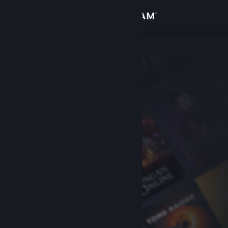
Đăng nhập
Cửa hàng
Cộng đồng
Thông tin
Hỗ trợ
Thay đổi ngôn ngữ
Cài ứng dụng Steam di động
Xem web cho desktop