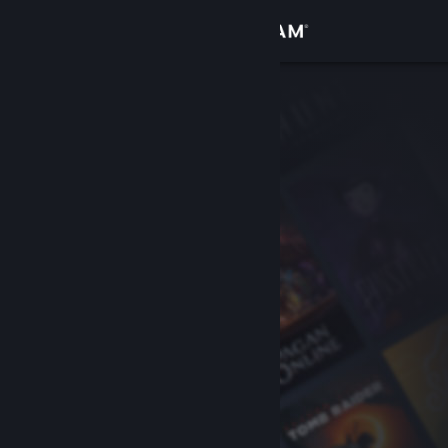
Đăng nhập
Cửa hàng
Cộng đồng
Thông tin
Hỗ trợ
Thay đổi ngôn ngữ
Cài ứng dụng Steam di động
Xem web cho desktop