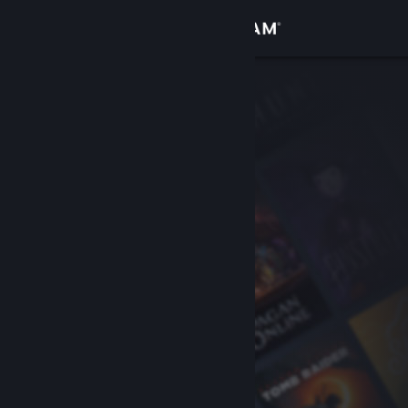
Đăng nhập
Cửa hàng
Cộng đồng
Thông tin
Hỗ trợ
Thay đổi ngôn ngữ
Cài ứng dụng Steam di động
Xem web cho desktop