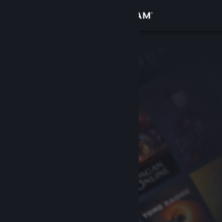
Đăng nhập
Cửa hàng
Cộng đồng
Thông tin
Hỗ trợ
Thay đổi ngôn ngữ
Cài ứng dụng Steam di động
Xem web cho desktop