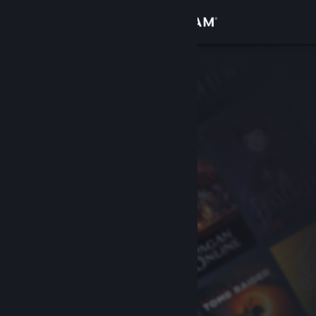
Đăng nhập
Cửa hàng
Cộng đồng
Thông tin
Hỗ trợ
Thay đổi ngôn ngữ
Cài ứng dụng Steam di động
Xem web cho desktop