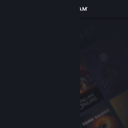
Đăng nhập
Cửa hàng
Cộng đồng
Thông tin
Hỗ trợ
Thay đổi ngôn ngữ
Cài ứng dụng Steam di động
Xem web cho desktop