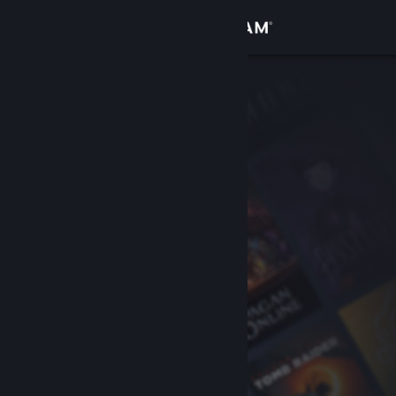
Đăng nhập
Cửa hàng
Cộng đồng
Thông tin
Hỗ trợ
Thay đổi ngôn ngữ
Cài ứng dụng Steam di động
Xem web cho desktop