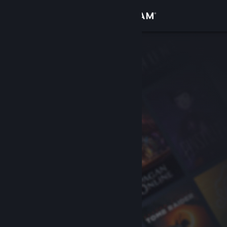
Đăng nhập
Cửa hàng
Cộng đồng
Thông tin
Hỗ trợ
Thay đổi ngôn ngữ
Cài ứng dụng Steam di động
Xem web cho desktop