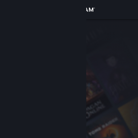
Đăng nhập
Cửa hàng
Cộng đồng
Thông tin
Hỗ trợ
Thay đổi ngôn ngữ
Cài ứng dụng Steam di động
Xem web cho desktop