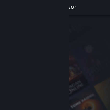
Đăng nhập
Cửa hàng
Cộng đồng
Thông tin
Hỗ trợ
Thay đổi ngôn ngữ
Cài ứng dụng Steam di động
Xem web cho desktop